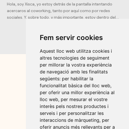
Hola, soy Xisca, yo estoy detrás de la pantalla intentando
acercaros al coworking, tanto por aquí como por redes
sociales. Y, sobre todo, y más importante, estoy dentro del
coworking siempre que me necesitéis. Hace más de 6 años
que Miquel y yo empezamos esta aventuta del "Coworking
Fem servir cookies
Felanitx - Sa Multidisciplinar" y aunque nos quite muchas
horas de sueño, también nos da muchas alegrías y
satisfacciones. Para que me conozcáis un poquito más os
Aquest lloc web utilitza cookies i
diré que soy mamá de dos niños (hasta hace 4 años no sabía
altres tecnologies de seguiment
lo que era la intensidad), soy pareja (de Miquel), soy hija, soy
per millorar la vostra experiència
hermana, soy "madrina", intento ser amiga y muchas cosas
de navegació amb les finalitats
más. Soy muy autoexigente e impaciente, demasiado, pero
següents:
per habilitar la
lo estoy trabajando. Soy sensible, cariñosa, agradecida y me
funcionalitat bàsica del lloc web
,
gusta cuidar (y que me cuiden, que es mucho más difícil). El
per oferir una millor experiència al
coworking me da el equilibrio perfecto entre mi vida personal
lloc web
,
per mesurar el vostre
y profesional. Y, por hoy, no me alargaré más. Gracias por dar
interès pels nostres productes i
sentido a "todo esto". Por cierto, la foto me la hizo mi hijo
serveis i per personalitzar les
mayor en una de esas tardes de domingo que preparamos el
interaccions de màrqueting
,
per
coworking para la semana. Y, evidentemente, no me puede
oferir anuncis més rellevants per a