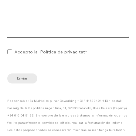
Accepto la
Política de privacitat
*
Responsable: Sa Multidisciplinar Coworking - CIF 41522424H Dir. postal:
Passeig de la República Argentina, 31, 07200 Felanitx, Illes Balears (Espanya)
+34 616 04 91 92. En nombre de la empresa tratamos la información que nos
facilita para ofrecer el servicio solicitado, realizar la facturación del mismo.
Los datos proporcionados se conservarán mientras se mantenga la relación
comercial o durante los años necesarios para cumplir con las obligaciones