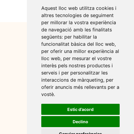
Aquest lloc web utilitza cookies i
altres tecnologies de seguiment
per millorar la vostra experiència
de navegació amb les finalitats
següents:
per habilitar la
funcionalitat bàsica del lloc web
,
per oferir una millor experiència al
lloc web
,
per mesurar el vostre
interès pels nostres productes i
serveis i per personalitzar les
interaccions de màrqueting
,
per
oferir anuncis més rellevants per a
Espais
Avís legal
vostè
.
Tarifes
Política de cookies
Coworkers
Política de privacitat
Estic d’acord
Nosaltres
Feim coses
Declino
Contacte
Canviar preferències