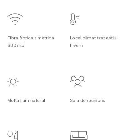
Fibra òptica simètrica
Local climatitzat estiu i
600 mb
hivern
Molta llum natural
Sala de reunions