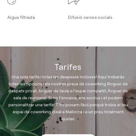
Aigua filtrada
Difusió xarxes socials
Tarifes
Una sola tarifa i totes les despeses incloses! Aquí trobaràs
totes les opcions i els nostres preus de coworking (lloguer de
despatx privat, lloguer de taula a l’espai compartit, lloguer de
sala de reunions). Si no t’encaixa, ens escrius i et podem
personalitzar una tarifa! T’ho posam fàcil perquè trobis el teu
espai de coworking ideal a Mallorca i a un preu totalment
ajustat.